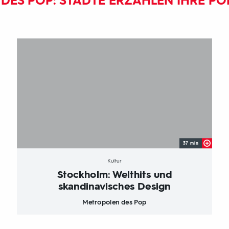
DES POP: STÄDTE ERZÄHLEN IHRE PO
37 min
Kultur
Stockholm: Welthits und
skandinavisches Design
Metropolen des Pop