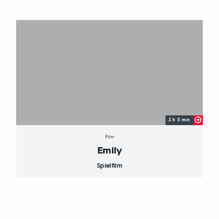
2 h 5 min
Film
Emily
Spielfilm