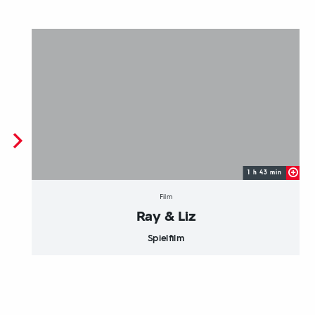
1 h 43 min
Film
Ray & Liz
Spielfilm