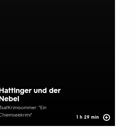
Hattinger und der
Nebel
3satKrimisommer: "Ein
Chiemseekrimi"
1 h 29 min