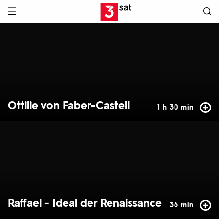
Hauptnavigation
3SAT
Hervorgehobene
Inhalte
Ottilie von Faber-Castell
1 h 30 min
Raffael - Ideal der Renaissance
36 min