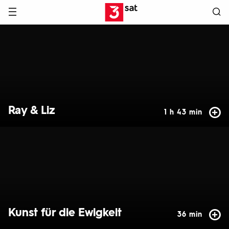
Hauptnavigation
3SAT
Hervorgehobene
Inhalte
Ray & Liz
1 h 43 min
Kunst für die Ewigkeit
36 min