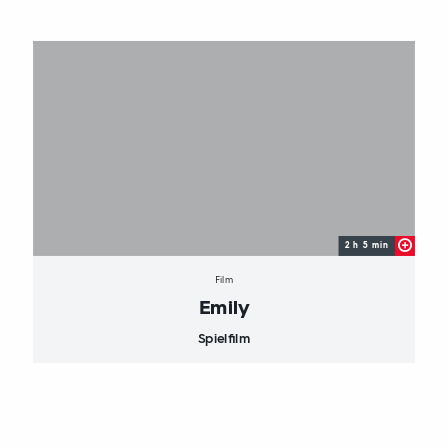
2 h 5 min
Film
Emily
Spielfilm