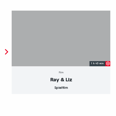
1 h 43 min
Film
Ray & Liz
Spielfilm