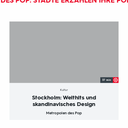
DES POP: STÄDTE ERZÄHLEN IHRE PO
37 min
Kultur
Stockholm: Welthits und
skandinavisches Design
Metropolen des Pop