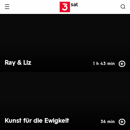
Hauptnavigation
3SAT
Hervorgehobene
Inhalte
Ray & Liz
1 h 43 min
Kunst für die Ewigkeit
36 min